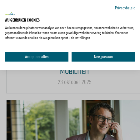
Privacybeleid
WIJ GEBRUIKEN COOKIES
We kunnen deze plaatsen voor analyse van onze bezoekersgegevens, om onze website te verbeteren,
gepersonaliseerde inhoud te tonen en om u een geweldige website-ervaring te bieden. Voor meer
informatie over de cookies die we gebruiken opent u de instellingen.
VAN ASFALT NAAR GEDRAG:
Accepteer alles
Nee, pas aan
VERKEERSVEILIGHEID IN NEDERLANDSE
MOBILITEIT
23 oktober 2025