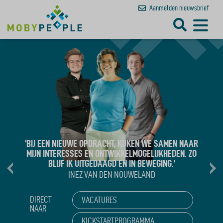
Aanmelden
nieuwsbrief
‘HET SPREEKT ME AAN OM TELKENS OP NIEUWE
PLEKKEN TE KOMEN EN NIEUWE MENSEN TE ONTMOETEN.
ZO BLIJF IK MIJZELF ONTWIKKELEN.’
WILLEM VAN DEN BERGE
DIRECT
VACATURES
NAAR
KICKSTARTPROGRAMMA