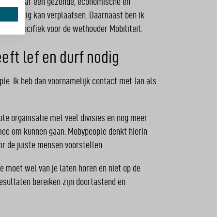
streven naar een gezonde, economische en
e je veilig kan verplaatsen. Daarnaast ben ik
e en specifiek voor de wethouder Mobiliteit.
ft lef en durf nodig
ple. Ik heb dan voornamelijk contact met Jan als
te organisatie met veel divisies en nog meer
l mee om kunnen gaan. Mobypeople denkt hierin
r de juiste mensen voorstellen.
Je moet wel van je laten horen en niet op de
esultaten bereiken zijn doortastend en