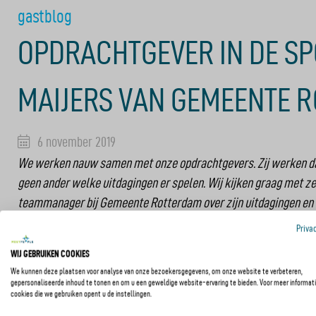
gastblog
OPDRACHTGEVER IN DE SP
MAIJERS VAN GEMEENTE 
6 november 2019
We werken nauw samen met onze opdrachtgevers. Zij werken da
geen ander welke uitdagingen er spelen. Wij kijken graag met z
teammanager bij Gemeente Rotterdam over zijn uitdagingen en 
Priva
Maak kennis 
WIJ GEBRUIKEN COOKIES
We kunnen deze plaatsen voor analyse van onze bezoekersgegevens, om onze website te verbeteren,
In mijn rol als teamlei
gepersonaliseerde inhoud te tonen en om u een geweldige website-ervaring te bieden. Voor meer informati
cookies die we gebruiken opent u de instellingen.
voor alles wat te maken 