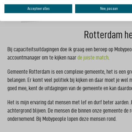
elektrisch rijden. Wij 
bereikbare stad waarin j
Accepteer alles
Nee, pas aan
adviseur voor het colleg
Rotterdam hee
Bij capaciteitsuitdagingen doe ik graag een beroep op Mobypeo
accountmanager om te kijken naar
de juiste match
.
Gemeente Rotterdam is een complexe gemeente, het is een gro
belangen. Er komt veel politiek bij kijken en daar moet je we
goed mee, kent de uitdagingen van de gemeente en kan daardoo
Het is mijn ervaring dat mensen met lef en durf beter aarden. 
achtergrond blijven. De mensen die binnen onze gemeente de r
ondernemend. Bij Mobypeople lopen deze mensen rond.