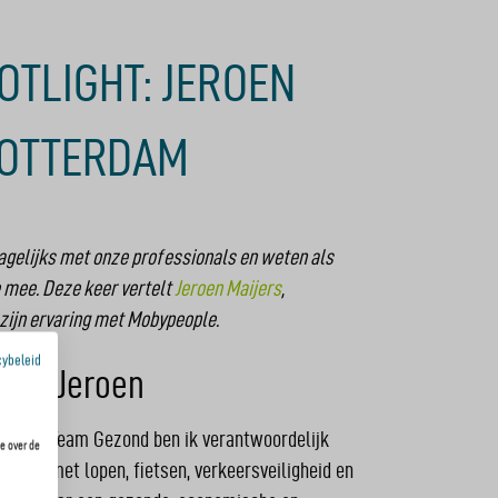
OTLIGHT: JEROEN
ROTTERDAM
gelijks met onze professionals en weten als
e mee. Deze keer vertelt
Jeroen Maijers
,
zijn ervaring met Mobypeople.
cybeleid
met Jeroen
der voor Team Gezond ben ik verantwoordelijk
e over de
heeft met lopen, fietsen, verkeersveiligheid en