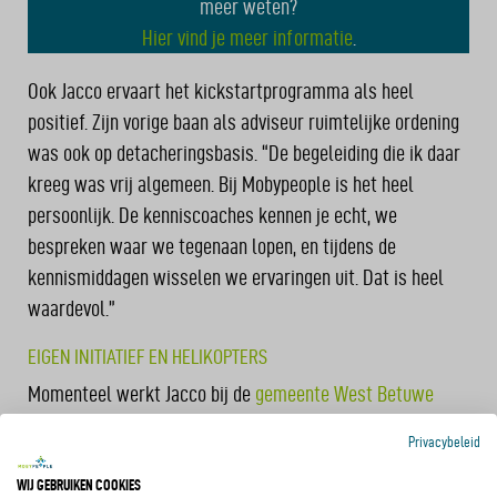
meer weten?
Hier vind je meer informatie
.
Ook Jacco ervaart het kickstartprogramma als heel
positief. Zijn vorige baan als adviseur ruimtelijke ordening
was ook op detacheringsbasis. “De begeleiding die ik daar
kreeg was vrij algemeen. Bij Mobypeople is het heel
persoonlijk. De kenniscoaches kennen je echt, we
bespreken waar we tegenaan lopen, en tijdens de
kennismiddagen wisselen we ervaringen uit. Dat is heel
waardevol.”
EIGEN INITIATIEF EN HELIKOPTERS
Momenteel werkt Jacco bij de
gemeente West Betuwe
waar hij het intern werkproces voor tijdelijke
Privacybeleid
verkeersmaatregelen onder de loep neemt. “De
samenwerking daarin kan beter, ik bekijk hoe we dat
WIJ GEBRUIKEN COOKIES