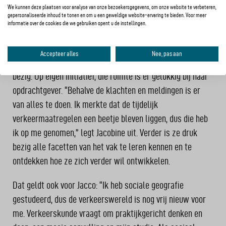
We kunnen deze plaatsen voor analyse van onze bezoekersgegevens, om onze website te verbeteren,
kunnen aanpakken. Het is een interessant onderwerp
gepersonaliseerde inhoud te tonen en om u een geweldige website-ervaring te bieden. Voor meer
omdat het
niet alleen een kwestie is van een simpel bordje
informatie over de cookies die we gebruiken opent u de instellingen.
plaatsen zodat het verkeer wordt omgeleid
.”
Accepteer alles
Nee, pas aan
Met dat interessante onderwerp houdt ook Jacobine zich
bezig. Op eigen initiatief, die ruimte is er gelukkig bij haar
opdrachtgever. “Behalve de klachten en meldingen is er
van alles te doen. Ik merkte dat de tijdelijk
verkeermaatregelen een beetje bleven liggen, dus die heb
ik op me genomen,” legt Jacobine uit. Verder is ze druk
bezig alle facetten van het vak te leren kennen en te
ontdekken hoe ze zich verder wil ontwikkelen.
Dat geldt ook voor Jacco: “Ik heb sociale geografie
gestudeerd, dus de verkeerswereld is nog vrij nieuw voor
me. Verkeerskunde vraagt om praktijkgericht denken en