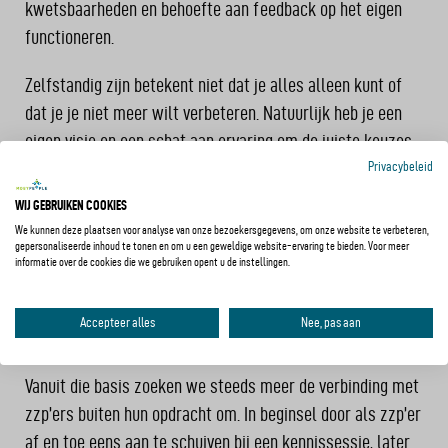
kwetsbaarheden en behoefte aan feedback op het eigen
functioneren.
Zelfstandig zijn betekent niet dat je alles alleen kunt of
dat je je niet meer wilt verbeteren. Natuurlijk heb je een
eigen visie en een schat aan ervaring om de juiste keuzes
te maken. Maar soms heb je een ander nodig die je erop
Privacybeleid
wijst dat een keuze niet de juiste was of dat een andere
WIJ GEBRUIKEN COOKIES
benadering of houding misschien beter is. Die rol vullen we
We kunnen deze plaatsen voor analyse van onze bezoekersgegevens, om onze website te verbeteren,
gepersonaliseerde inhoud te tonen en om u een geweldige website-ervaring te bieden. Voor meer
als Mobypeople graag in en daar blijken veel zzp’ers ook
informatie over de cookies die we gebruiken opent u de instellingen.
ontvankelijk voor. Dit versterkt de onderlinge relatie en
verbetert het functioneren.
Accepteer alles
Nee, pas aan
VERBINDING
Vanuit die basis zoeken we steeds meer de verbinding met
zzp’ers buiten hun opdracht om. In beginsel door als zzp’er
af en toe eens aan te schuiven bij een kennissessie, later