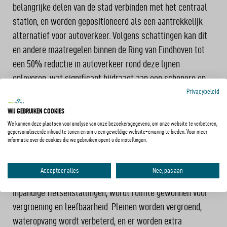
belangrijke delen van de stad verbinden met het centraal
station, en worden gepositioneerd als een aantrekkelijk
alternatief voor autoverkeer. Volgens schattingen kan dit
en andere maatregelen binnen de Ring van Eindhoven tot
een 50% reductie in autoverkeer rond deze lijnen
opleveren, wat significant bijdraagt aan een schonere en
meer leefbare stad.
Privacybeleid
WIJ GEBRUIKEN COOKIES
Verkeersruimtes herontwerpen
We kunnen deze plaatsen voor analyse van onze bezoekersgegevens, om onze website te verbeteren,
gepersonaliseerde inhoud te tonen en om u een geweldige website-ervaring te bieden. Voor meer
Eindhoven herstructureert ook de openbare ruimte om
informatie over de cookies die we gebruiken opent u de instellingen.
deze beter af te stemmen op de behoeften van een
moderne, duurzame stad. Door het proactief verminderen
Accepteer alles
Nee, pas aan
van parkeerruimte op straat en het aanleggen van
inpandige fietsenstallingen, wordt ruimte gewonnen voor
vergroening en leefbaarheid. Pleinen worden vergroend,
wateropvang wordt verbeterd, en er worden extra