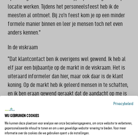
locatie werken. Tijdens het personeelsfeest heb ik de
meesten al ontmoet. Bij zo’n feest kom je op een minder
formele manier binnen en leer je mensen toch net even
anders kennen.”
In de viskraam
“Dat klantcontact ben ik overigens wel gewend. Ik heb al
elf jaar een bijbaantje op de markt in de viskraam. Het is
uiteraard informeler dan hier, maar ook daar is de klant
koning. Op de markt heb ik geleerd mensen in te schatten,
en ik ben eraan gewend geraakt dat de aandacht op me is
gericht. Ik heb er dan ook niet zo’n moeite mee om voor
Privacybeleid
een groep te staan.”
WIJ GEBRUIKEN COOKIES
We kunnen deze plaatsen voor analyse van onze bezoekersgegevens, om onze website te verbeteren,
“In juni ben ik afgestudeerd aan de opleiding
Commerciële
gepersonaliseerde inhoud te tonen en om u een geweldige website-ervaring te bieden. Voor meer
Economie – Speco Sportmarketing
. Het is een opleiding
informatie over de cookies die we gebruiken opent u de instellingen.