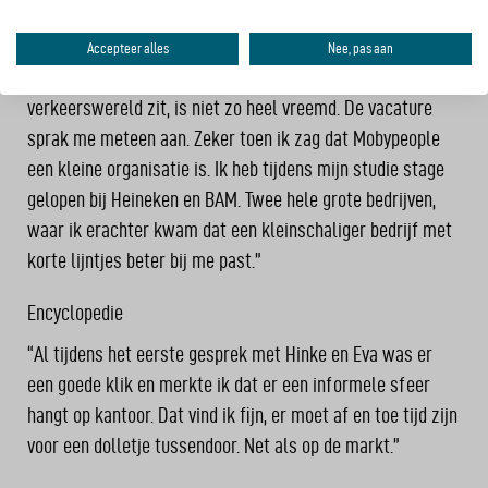
commerciele economie die zich richt op de sportbranche.
Uiteindelijk vindt maar tien procent van de afgestudeerden
Accepteer alles
Nee, pas aan
een baan in de sportwereld. Dus dat ik nu in de
verkeerswereld zit, is niet zo heel vreemd. De vacature
sprak me meteen aan. Zeker toen ik zag dat Mobypeople
een kleine organisatie is. Ik heb tijdens mijn studie stage
gelopen bij Heineken en BAM. Twee hele grote bedrijven,
waar ik erachter kwam dat een kleinschaliger bedrijf met
korte lijntjes beter bij me past.”
Encyclopedie
“Al tijdens het eerste gesprek met Hinke en Eva was er
een goede klik en merkte ik dat er een informele sfeer
hangt op kantoor. Dat vind ik fijn, er moet af en toe tijd zijn
voor een dolletje tussendoor. Net als op de markt.”