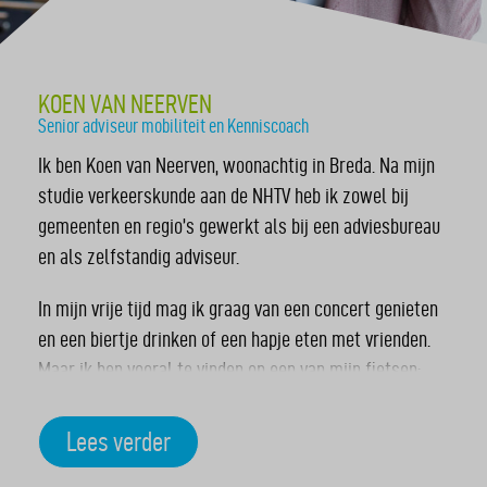
KOEN VAN NEERVEN
Senior adviseur mobiliteit en Kenniscoach
Ik ben Koen van Neerven, woonachtig in Breda. Na mijn
studie verkeerskunde aan de NHTV heb ik zowel bij
gemeenten en regio’s gewerkt als bij een adviesbureau
en als zelfstandig adviseur.
In mijn vrije tijd mag ik graag van een concert genieten
en een biertje drinken of een hapje eten met vrienden.
Maar ik ben vooral te vinden op een van mijn fietsen:
racefiets, mountainbike en trekkingfiets (fietsreizen).
Lees verder
Als kind was ik al geïnteresseerd in alle vormen van
vervoer, wilde ik piloot of machinist worden, rond de tijd