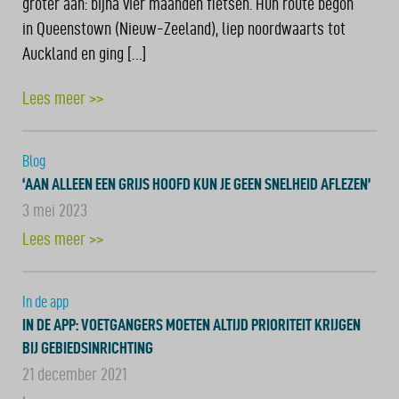
groter aan: bijna vier maanden fietsen. Hun route begon
in Queenstown (Nieuw-Zeeland), liep noordwaarts tot
Auckland en ging […]
Lees meer >>
Blog
‘AAN ALLEEN EEN GRIJS HOOFD KUN JE GEEN SNELHEID AFLEZEN’
3 mei 2023
Lees meer >>
In de app
IN DE APP: VOETGANGERS MOETEN ALTIJD PRIORITEIT KRIJGEN
BIJ GEBIEDSINRICHTING
21 december 2021