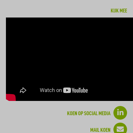
dat ik een studiekeuze moest maken kwam ik een
KIJK MEE
folder van de NHTV tegen in de bibliotheek. De plaatjes
van de
gebroeders Das
in de folder spraken me enorm
aan. Helaas is het echte leven net iets anders dan in de
boekjes en werken we niet alleen aan dit soort
futurische oplossingen.
Mijn interesse ligt met name bij de brede
verkeerskunde en het bijdrage aan de gehele
ontwikkeling van een stad of locatie. Ik ben een
duidelijke generalist met een helikopterview. De
samenwerking met collega’s van andere
beleidsterreinen spreekt mij dan ook erg aan
KOEN OP SOCIAL MEDIA
Mijn huidige functie bevat alles waar ik naar op zoek
was: een carrièrestap qua niveau en meer
MAIL KOEN