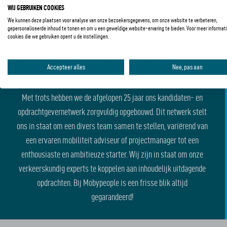
WIJ GEBRUIKEN COOKIES
We kunnen deze plaatsen voor analyse van onze bezoekersgegevens, om onze website te verbeteren,
gepersonaliseerde inhoud te tonen en om u een geweldige website-ervaring te bieden. Voor meer informati
cookies die we gebruiken opent u de instellingen.
GROOT NETWERK
Accepteer alles
Nee, pas aan
Met trots hebben we de afgelopen 25 jaar ons kandidaten- en
opdrachtgevernetwerk zorgvuldig opgebouwd. Dit netwerk stelt
ons in staat om een divers team samen te stellen, variërend van
een ervaren mobiliteit adviseur of projectmanager tot een
enthousiaste en ambitieuze starter. Wij zijn in staat om onze
verkeerskundig experts te koppelen aan inhoudelijk uitdagende
opdrachten. Bij Mobypeople is een frisse blik altijd
gegarandeerd!