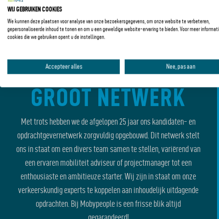
WIJ GEBRUIKEN COOKIES
We kunnen deze plaatsen voor analyse van onze bezoekersgegevens, om onze website te verbeteren,
gepersonaliseerde inhoud te tonen en om u een geweldige website-ervaring te bieden. Voor meer informati
cookies die we gebruiken opent u de instellingen.
Accepteer alles
Nee, pas aan
GROOT NETWERK
Met trots hebben we de afgelopen 25 jaar ons kandidaten- en
opdrachtgevernetwerk zorgvuldig opgebouwd. Dit netwerk stelt
ons in staat om een divers team samen te stellen, variërend van
een ervaren mobiliteit adviseur of projectmanager tot een
enthousiaste en ambitieuze starter. Wij zijn in staat om onze
verkeerskundig experts te koppelen aan inhoudelijk uitdagende
opdrachten. Bij Mobypeople is een frisse blik altijd
gegarandeerd!