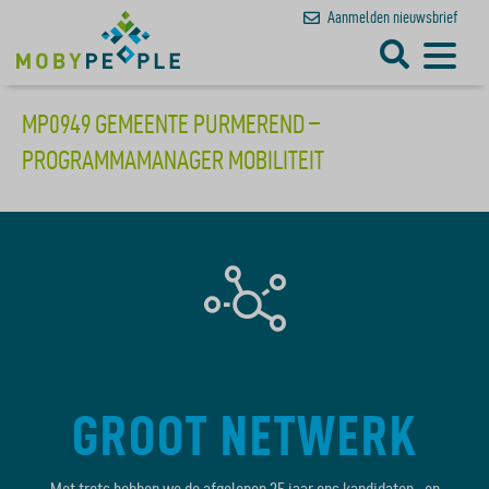
Aanmelden
nieuwsbrief
MP0949 GEMEENTE PURMEREND –
PROGRAMMAMANAGER MOBILITEIT
GROOT NETWERK