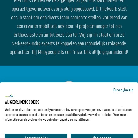
Met trots hebben we de afgelopen 25 jaar ons kandidaten- en
opdrachtgevernetwerk zorgvuldig opgebouwd. Dit netwerk stelt
ons in staat om een divers team samen te stellen, variërend van
een ervaren mobiliteit adviseur of projectmanager tot een
enthousiaste en ambitieuze starter. Wij zijn in staat om onze
verkeerskundig experts te koppelen aan inhoudelijk uitdagende
opdrachten. Bij Mobypeople is een frisse blik altijd gegarandeerd!
Privacybeleid
WIJ GEBRUIKEN COOKIES
We kunnen deze plaatsen voor analyse van onze bezoekersgegevens, om onze website te verbeteren,
gepersonaliseerde inhoud te tonen en om u een geweldige website-ervaring te bieden. Voor meer
informatie over de cookies die we gebruiken opent u de instellingen.
SNELLE SERVICE