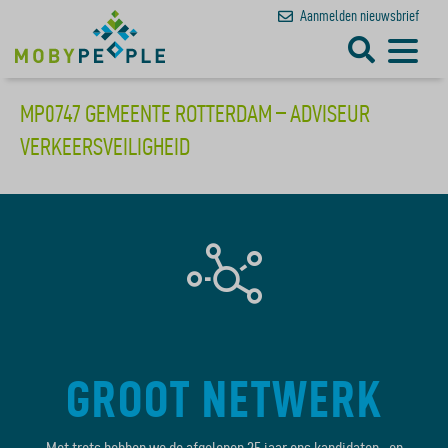
Aanmelden
nieuwsbrief
MP0747 GEMEENTE ROTTERDAM – ADVISEUR
VERKEERSVEILIGHEID
GROOT NETWERK