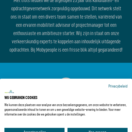
Met trots hebben we de afgelopen 25 jaar ons kandidaten- en
opdrachtgevernetwerk zorgvuldig opgebouwd. Dit netwerk stelt
ons in staat om een divers team samen te stellen, variërend van
een ervaren mobiliteit adviseur of projectmanager tot een
enthousiaste en ambitieuze starter. Wij zijn in staat om onze
verkeerskundig experts te koppelen aan inhoudelijk uitdagende
opdrachten. Bij Mobypeople is een frisse blik altijd gegarandeerd!
Privacybeleid
WIJ GEBRUIKEN COOKIES
We kunnen deze plaatsen voor analyse van onze bezoekersgegevens, om onze website te verbeteren,
gepersonaliseerde inhoud te tonen en om u een geweldige website-ervaring te bieden. Voor meer
informatie over de cookies die we gebruiken opent u de instellingen.
SNELLE SERVICE