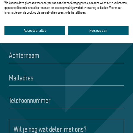
Laat je gegevens achter en wij nemen contact met jou op.
We kunnen deze plaatsen voor analyse van onze bezoekersgegevens, om onze website te verbeteren,
gepersonaliseerde inhoud te tonen en om u een geweldige website-ervaring te bieden. Voor meer
informatie over de cookies die we gebruiken opent u de instellingen.
Voornaam
Accepteer alles
Nee, pas aan
*
Achternaam
*
Mailadres
*
Telefoonnummer
Wil