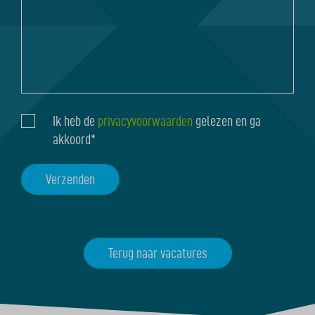
je
nog
wat
delen
Ik heb de
privacyvoorwaarden
gelezen en ga
Instemming
met
akkoord*
ons?
Terug naar vacatures