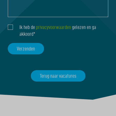
wat
delen
Ik heb de
privacyvoorwaarden
gelezen en ga
Instemming
met
akkoord*
ons?
Terug naar vacatures