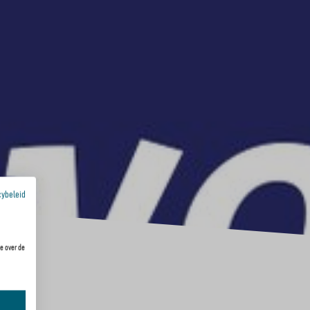
cybeleid
e over de