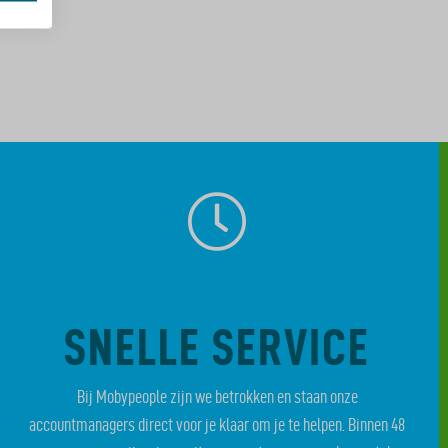
SNELLE SERVICE
Bij Mobypeople zijn we betrokken en staan onze
accountmanagers direct voor je klaar om je te helpen. Binnen 48