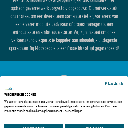
Met trots hebben we de afgelopen 25 jaar ons kandidaten- en
opdrachtgevernetwerk zorgvuldig opgebouwd. Dit netwerk stelt
ons in staat om een divers team samen te stellen, variërend van
een ervaren mobiliteit adviseur of projectmanager tot een
enthousiaste en ambitieuze starter. Wij zijn in staat om onze
verkeerskundig experts te koppelen aan inhoudelijk uitdagende
opdrachten. Bij Mobypeople is een frisse blik altijd gegarandeerd!
Privacybeleid
WIJ GEBRUIKEN COOKIES
We kunnen deze plaatsen voor analyse van onze bezoekersgegevens, om onze website te verbeteren,
gepersonaliseerde inhoud te tonen en om u een geweldige website-ervaring te bieden. Voor meer
informatie over de cookies die we gebruiken opent u de instellingen.
SNELLE SERVICE