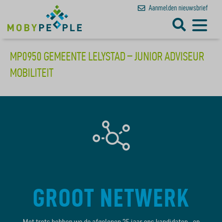
Aanmelden
nieuwsbrief
MP0950 GEMEENTE LELYSTAD – JUNIOR ADVISEUR
MOBILITEIT
GROOT NETWERK