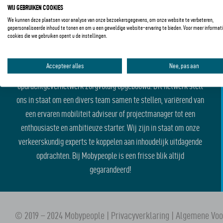
WIJ GEBRUIKEN COOKIES
We kunnen deze plaatsen voor analyse van onze bezoekersgegevens, om onze website te verbeteren,
gepersonaliseerde inhoud te tonen en om u een geweldige website-ervaring te bieden. Voor meer informati
cookies die we gebruiken opent u de instellingen.
GROOT NETWERK
Accepteer alles
Nee, pas aan
Met trots hebben we de afgelopen 25 jaar ons kandidaten- en
opdrachtgevernetwerk zorgvuldig opgebouwd. Dit netwerk stelt
ons in staat om een divers team samen te stellen, variërend van
een ervaren mobiliteit adviseur of projectmanager tot een
enthousiaste en ambitieuze starter. Wij zijn in staat om onze
verkeerskundig experts te koppelen aan inhoudelijk uitdagende
opdrachten. Bij Mobypeople is een frisse blik altijd
gegarandeerd!
© 2019 – 2024 Mobypeople |
Privacyverklaring
|
Algemene Vo