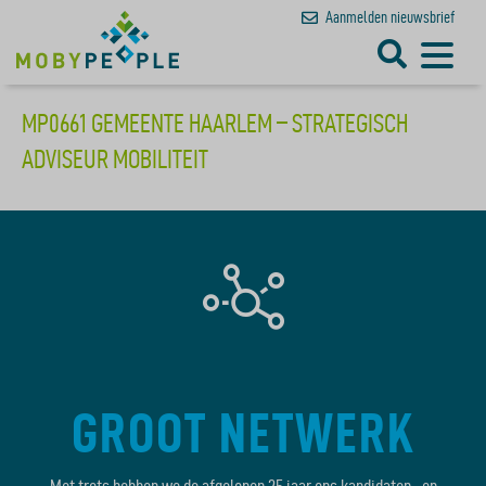
Aanmelden
nieuwsbrief
MP0661 GEMEENTE HAARLEM – STRATEGISCH
ADVISEUR MOBILITEIT
GROOT NETWERK