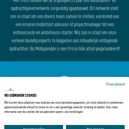
Met trots hebben we de afgelopen 25 jaar ons kandidaten- en
opdrachtgevernetwerk zorgvuldig opgebouwd. Dit netwerk stelt
ons in staat om een divers team samen te stellen, variërend van
een ervaren mobiliteit adviseur of projectmanager tot een
enthousiaste en ambitieuze starter. Wij zijn in staat om onze
verkeerskundig experts te koppelen aan inhoudelijk uitdagende
opdrachten. Bij Mobypeople is een frisse blik altijd gegarandeerd!
Privacybeleid
WIJ GEBRUIKEN COOKIES
We kunnen deze plaatsen voor analyse van onze bezoekersgegevens, om onze website te verbeteren,
gepersonaliseerde inhoud te tonen en om u een geweldige website-ervaring te bieden. Voor meer
informatie over de cookies die we gebruiken opent u de instellingen.
SNELLE SERVICE