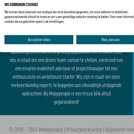
WIJ GEBRUIKEN COOKIES
We kunnen deze plaatsen voor analyse van onze bezoekersgegevens, om onze website te verbeteren,
gepersonaliseerde inhoud te tonen en om u een geweldige website-ervaring te bieden. Voor meer informati
cookies die we gebruiken opent u de instellingen.
GROOT NETWERK
Accepteer alles
Nee, pas aan
Met trots hebben we de afgelopen 25 jaar ons kandidaten- en
opdrachtgevernetwerk zorgvuldig opgebouwd. Dit netwerk stelt
ons in staat om een divers team samen te stellen, variërend van
een ervaren mobiliteit adviseur of projectmanager tot een
enthousiaste en ambitieuze starter. Wij zijn in staat om onze
verkeerskundig experts te koppelen aan inhoudelijk uitdagende
opdrachten. Bij Mobypeople is een frisse blik altijd
gegarandeerd!
© 2019 – 2024 Mobypeople |
Privacyverklaring
|
Algemene Vo