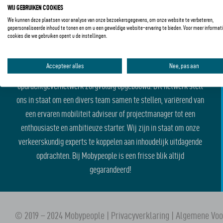
WIJ GEBRUIKEN COOKIES
We kunnen deze plaatsen voor analyse van onze bezoekersgegevens, om onze website te verbeteren,
gepersonaliseerde inhoud te tonen en om u een geweldige website-ervaring te bieden. Voor meer informati
cookies die we gebruiken opent u de instellingen.
GROOT NETWERK
Accepteer alles
Nee, pas aan
Met trots hebben we de afgelopen 25 jaar ons kandidaten- en
opdrachtgevernetwerk zorgvuldig opgebouwd. Dit netwerk stelt
ons in staat om een divers team samen te stellen, variërend van
een ervaren mobiliteit adviseur of projectmanager tot een
enthousiaste en ambitieuze starter. Wij zijn in staat om onze
verkeerskundig experts te koppelen aan inhoudelijk uitdagende
opdrachten. Bij Mobypeople is een frisse blik altijd
gegarandeerd!
© 2019 – 2024 Mobypeople |
Privacyverklaring
|
Algemene Vo