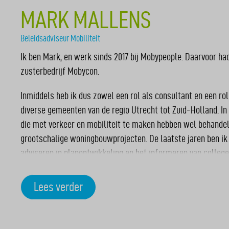
MARK MALLENS
Beleidsadviseur Mobiliteit
Ik ben Mark, en werk sinds 2017 bij Mobypeople. Daarvoor had
zusterbedrijf Mobycon.
Inmiddels heb ik dus zowel een rol als consultant en een rol
diverse gemeenten van de regio Utrecht tot Zuid-Holland. In
die met verkeer en mobiliteit te maken hebben wel behandeld
grootschalige woningbouwprojecten. De laatste jaren ben ik 
adviseren in planontwikkeling en het informeren van colleg
boven-lokaal en regionaal niveau.
Lees verder
In mijn vrije tijd hockey ik, bij (natuurlijk) de beste en leuk
loop ik hard of poog ik de uitstraling van een professioneel
partner en twee zoons in Rijen. Lachen is een van mijn beste