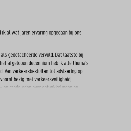
 ik al wat jaren ervaring opgedaan bij ons
 als gedetacheerde vervuld. Dat laatste bij
 het afgelopen decennium heb ik alle thema’s
. Van verkeersbesluiten tot advisering op
vooral bezig met verkeersveiligheid,
e- en raadsleden over ontwikkelingen op
ste club van Brabant: HCGR. Buiten het seizoen
 wielrenner te etaleren. Ik woon samen met
 eigenschappen en ik schijn me niet snel druk