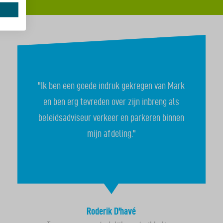
"Ik ben een goede indruk gekregen van Mark
en ben erg tevreden over zijn inbreng als
beleidsadviseur verkeer en parkeren binnen
mijn afdeling."
Roderik D'havé